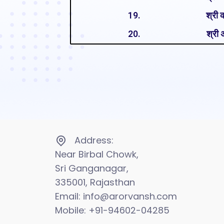
19.
श्री
20.
श्री 
Address:
Near Birbal Chowk,
Sri Ganganagar,
335001, Rajasthan
Email: info@arorvansh.com
Mobile: +91-94602-04285