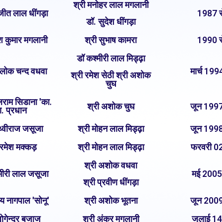
श्री मनोहर लाल मगलानी
जीत लाल धींगड़ा
1987 स
डॉ. सुदेश धींगड़ा
ेश कुमार मगलानी
श्री सुभाष कामरा
1990 स
डॉ कश्मीरी लाल मिड्ढ़ा
रिलोक चन्द वधवा
मार्च 199
श्री रमेश सेठी श्री अशोक
चुघ
लराम सिडाना 'का.
श्री अशोक चुघ
जून 1997
ा. प्रधान
ृथ्वीराज जसूजा
श्री मोहन लाल मिड्ढ़ा
जून 1998
 रमेश मक्कड़
श्री मोहन लाल मिड्ढ़ा
फरवरी 02
श्री अशोक वधवा
्मीरी लाल जसूजा
मई 2005
श्री प्रवीण धींगड़ा
य नागपाल 'सोनू'
श्री अशोक भूतना
जून 2009
जोगेन्द्र बजाज
श्री अंकुर मगलानी
जुलाई 14